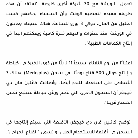
تعمل الورشة مع 30 شركة أخرى خارجية. "نعتقد أن هذه
طريقة مفيدة لتمضية الوقت وأن السجناء يمكنهم كسب
القليل من المال، حوالي 3 يورو للساعة. هناك سجناء يعملون
في الورشة منذ سنوات و"لديهم خبرة كافية ويمكنهم البدأ في
إنتاج الكمامات الطبية".
اعتبارًا من يوم الثلاثاء، سيبدأ 11 نزيلًا من ذوي الخبرة في خياطة
و إنتاج حوالي 500 قناع يوميًا. في سجن (Merksplas)، هناك 7
أشخاص على استعداد للبدء أيضًا. وأضافت كاثلين فان دي
فيجفر أن السجون الأخرى التي تضم ورش خياطة ستتبع نفس
المسار قريبا".
توضح كاثلين فان دي فيجفر، الأقنعة التي سيتم إنتاجها في
السجن هي أقنعة للاستخدام الطبي و تسمى "القناع الجراحي".