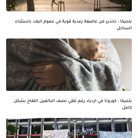
بلجيكا : تحذير من عاصفة رعدية قوية في عموم البلاد باستثناء
الساحل
بلجيكا : كورونا في ازدياد رغم تلقي نصف البالغين اللقاح بشكل
كامل