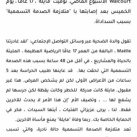
Walcourt الأسبوع الماضي. توفيت "مايلة" ، 17 عامًا ، يوم
الخميس بعد إصابتها با "متلازمة الصدمة التسممية"
بسبب السداداة.
تقول والدة الضحية عبر وسائل التواصل الإجتماعي: "لقد غادرتنا
Maëlle ، البالغة من العمر 17 عامًا الرياضية العظيمة ، المليئة
بالحياة والمشاريع ، في أقل من 48 ساعة بسبب هذه الصدمة
التسممية التي لحقت بها. قد عاينها طبيب الحراسة بعد 5
ساعات من الأعراض الأولى لكن لم يشخص المرض. هذا غير
مقبول. مايلة كانت مدركة للخطر وكانت يقظة لكن حرسها لم
يشفع لها ... ، وتضيف الأم "إن هذا الأمر لا يحدث للآخرين
فقط. لذا ، يرجى عزيزاتي الفتيات ، أيتها السيدات ، فكر في
الحماية الخاصة بك. ربما وفاة "مايلة" يمنع مأساة الآخرين.
تعد متلازمة الصدمة التسممية حالة نادرة، والتي تسبب