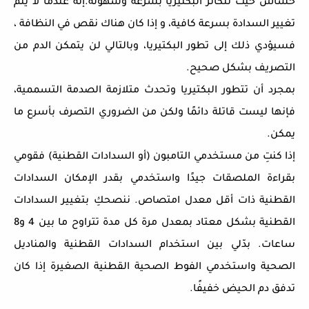
حساس حيث تتكاثر البكتيريا بسرعة وسهولة.إنه عندما لا يتم
تغيير السدادة بسرعة كافية، و إذا كان هناك نقص في النظافة ،
فسيؤدي ذلك إلى تطور البكتيريا، وبالتالي لن يتمكن الدم من
التصريف بشكل صحيح.
بمجرد أن تتطور البكتيريا وتحدث متلازمة الصدمة التسممية،
فإنها ليست قاتلة دائمًا ولكن من الضروري التصرف بأسرع ما
يمكن.
إذا كنتِ من مستخدمي التامبون (أو السدادات القطنية) فقومي
بقراءة الملصقات جيدًا واستخدمي بقدر الإمكان السدادات
القطنية ذات أقل معدل امتصاص. ننصحكِ بتغيير السدادات
القطنية بشكل معتاد بمعدل مرة كل مدة تتراوح ما بين 4 و8
ساعات. بدّلي بين استخدام السدادات القطنية والمناديل
الصحية واستخدمي الفوط الصحية القطنية الصغيرة إذا كان
تدفق دم الحيض خفيفًا.