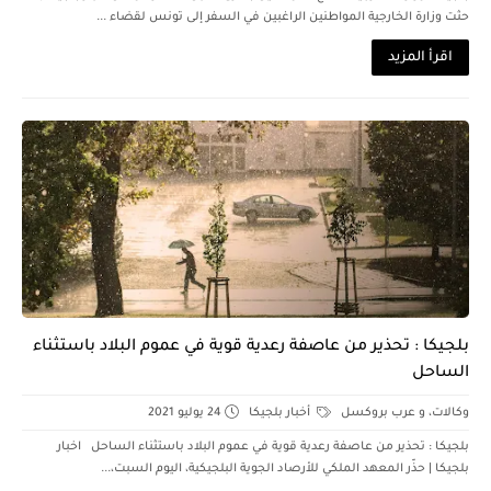
حثت وزارة الخارجية المواطنين الراغبين في السفر إلى تونس لقضاء ...
اقرأ المزيد
بلجيكا : تحذير من عاصفة رعدية قوية في عموم البلاد باستثناء
الساحل
وكالات، و عرب بروكسل
أخبار بلجيكا
24 يوليو 2021
بلجيكا : تحذير من عاصفة رعدية قوية في عموم البلاد باستثناء الساحل اخبار
بلجيكا | حذّر المعهد الملكي للأرصاد الجوية البلجيكية، اليوم السبت،...