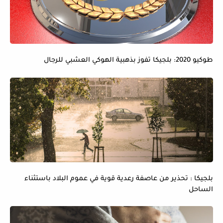
طوكيو 2020: بلجيكا تفوز بذهبية الهوكي العشبي للرجال
بلجيكا : تحذير من عاصفة رعدية قوية في عموم البلاد باستثناء
الساحل