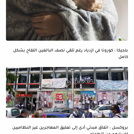
بلجيكا : كورونا في ازدياد رغم تلقي نصف البالغين اللقاح بشكل
كامل
بروكسل : اتفاق مبدئي أدى إلى تعليق المهاجرين غير النظاميين