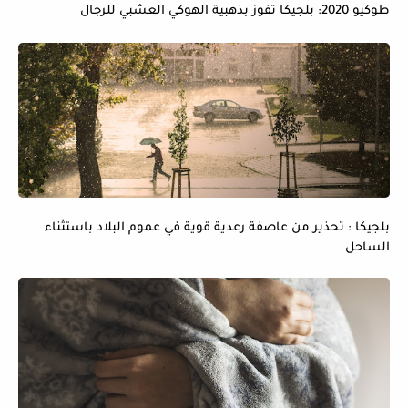
طوكيو 2020: بلجيكا تفوز بذهبية الهوكي العشبي للرجال
بلجيكا : تحذير من عاصفة رعدية قوية في عموم البلاد باستثناء
الساحل