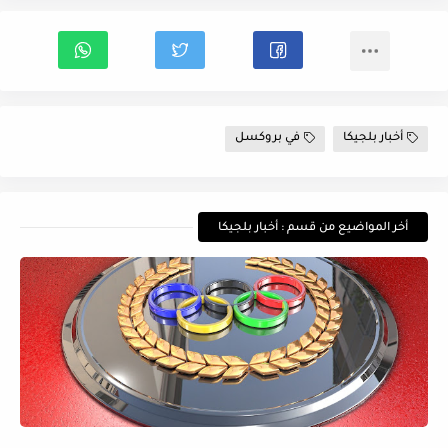
أخبار بلجيكا
في بروكسل
أخر المواضيع من قسم : أخبار بلجيكا