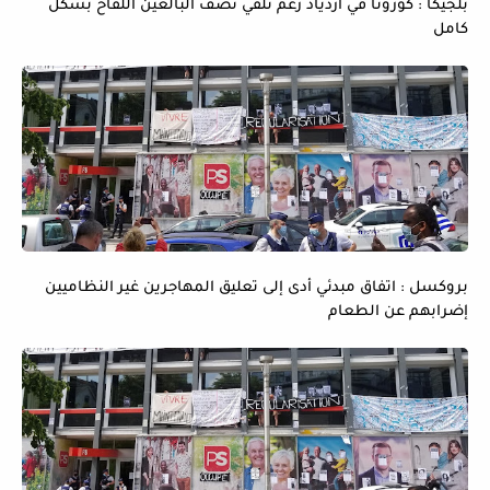
بلجيكا : كورونا في ازدياد رغم تلقي نصف البالغين اللقاح بشكل
كامل
بروكسل : اتفاق مبدئي أدى إلى تعليق المهاجرين غير النظاميين
إضرابهم عن الطعام