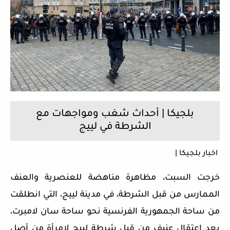
بلجيكا | أحداث شغب ومواجهات مع
الشرطة في لييج
اخبار بلجيكا |
خرجت السبت، مظاهرة مناهضة للعنصرية والعنف
الممارس من قبل الشرطة، في مدينة لييج، التي انطلقت
من ساحة الجمهورية الفرنسية نحو ساحة سان لامبرت،
بعد اعتقال عنيف من قبل شرطة لييج لامرأة من أصل