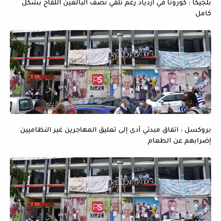
بلجيكا : كورونا في ازدياد رغم تلقي نصف البالغين اللقاح بشكل
كامل
بروكسل : اتفاق مبدئي أدى إلى تعليق المهاجرين غير النظاميين
إضرابهم عن الطعام