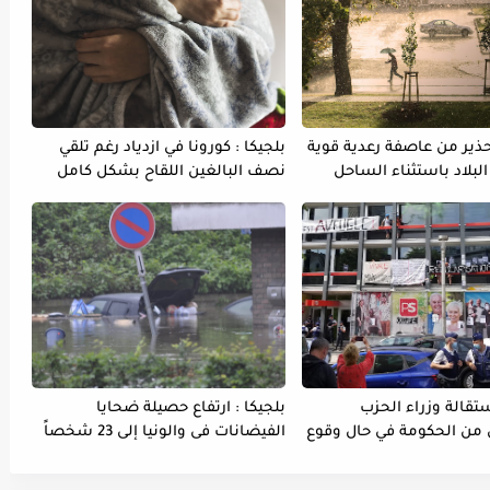
تحذير من عاصفة رعدية قوية
بلجيكا : كورونا في ازدياد رغم تلقي
لبلاد باستثناء الساحل
نصف البالغين اللقاح بشكل كامل
ستقالة وزراء الحزب
بلجيكا : ارتفاع حصيلة ضحايا
 من الحكومة في حال وقوع
الفيضانات فى والونيا إلى 23 شخصاً
مهاجرين غير نظاميين
م إضراباً عن الماء و