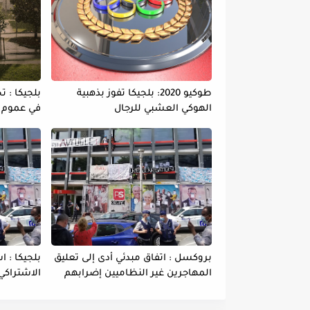
طوكيو 2020: بلجيكا تفوز بذهبية
بلجيكا : 
الهوكي العشبي للرجال
في عموم ا
بروكسل : اتفاق مبدئي أدى إلى تعليق
بلجيكا : ا
المهاجرين غير النظاميين إضرابهم
الاشتراكي
عن الطعام
وفاة بين 
يخوض بعضه