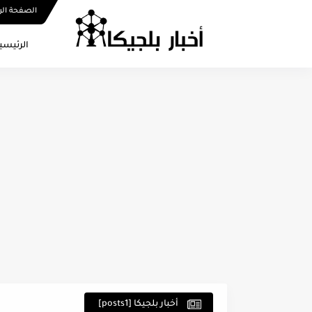
الصفحة الر
الرئيسي
أخبار بلجيكا [posts1]