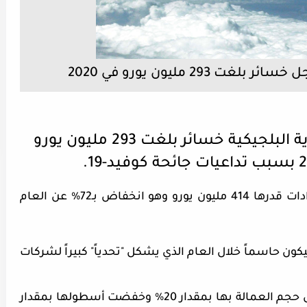
29 مليون يورو في 2020
سجلت خطوط بروكسل الجوية البلجيكية خسائر بلغت 293 مليون يورو
وأعلنت الشركة اليوم الخميس تحقيق إيرادات قدرها 414 مليون يورو وهو انخفاض بـ72% عن العام
ن حاسماً خلال العام الذي يشكل "تحدياً" كبيراً لشركات
واضطرت خطوط بروكسل الجوية لتخفيض حجم العمالة بها بمقدار 20% وخفضت أسطولها بمقدار