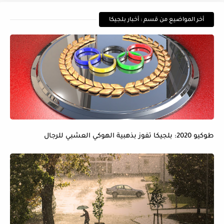
أخر المواضيع من قسم : أخبار بلجيكا
طوكيو 2020: بلجيكا تفوز بذهبية الهوكي العشبي للرجال