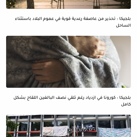
بلجيكا : تحذير من عاصفة رعدية قوية في عموم البلاد باستثناء
الساحل
بلجيكا : كورونا في ازدياد رغم تلقي نصف البالغين اللقاح بشكل
كامل