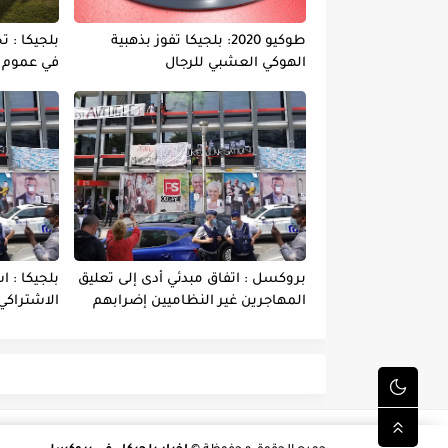
طوكيو 2020: بلجيكا تفوز بذهبية
بلجيكا : 
الهوكي العشبي للرجال
في عموم ا
بروكسل : اتفاق مبدئي أدى إلى تعليق
بلجيكا : ا
المهاجرين غير النظاميين إضرابهم
الاشتراكي
عن الطعام
وفاة بين 
يخوض بعضه
الطعام