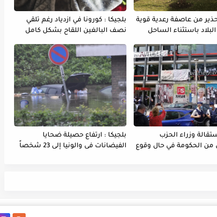
تحذير من عاصفة رعدية قوية
بلجيكا : كورونا في ازدياد رغم تلقي
لبلاد باستثناء الساحل
نصف البالغين اللقاح بشكل كامل
ستقالة وزراء الحزب
بلجيكا : ارتفاع حصيلة ضحايا
 من الحكومة في حال وقوع
الفيضانات فى والونيا إلى 23 شخصاً
مهاجرين غير نظاميين
م إضراباً عن الماء و