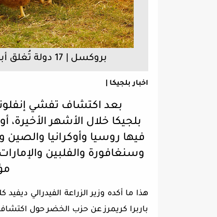
بروكسل | 17 دولة تُغلق أبوابها أمام بلجيكا بسبب أنفلونزا الطيور
اخبار بلجيكا |
بعد اكتشاف تفشي إنفلونز
بلجيكا خلال الأشهر الأخيرة، 
فيها روسيا وأوكرانيا والصين وك
وسنغافورة والفلبين والإمارات 
مؤق
هذا ما أكده وزير الزراعة الفيدرالي ديفيد 
باربرا كريمرز عن حزب الخضر حول اكتشاف