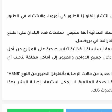
 انتشار إنفلونزا الطيور في أوروبا، والاشتباه في الطيور
لسلة الغذائية أنها ستبقي سلطات هذه البلدان على اطلاع
فاراتها في بروكسل.
لامة السلسلة الغذائية
تدابير صحية
على المزارع من أجل
دخال جميع الدواجن والطيور، إلى أماكن مغلقة لتجنب أي
في نفس السياق منذ مايو 2020، تم تحديد العديد من حالات الإصابة بأنفلونزا الطيور من النوع "H5N8"
الصحة العالمية، لا يمكن استبعاد إصابة البشر بهذا
لحدوث ذلك.