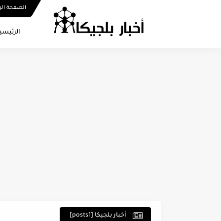
الصفحة الر
الرئيسي
أخبار بلجيكا [posts1]