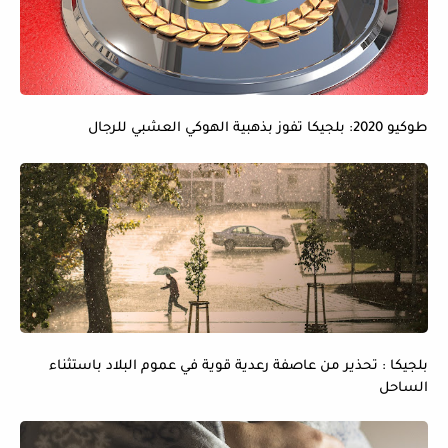
طوكيو 2020: بلجيكا تفوز بذهبية الهوكي العشبي للرجال
بلجيكا : تحذير من عاصفة رعدية قوية في عموم البلاد باستثناء
الساحل