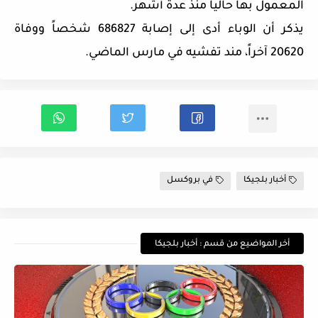
المعمول بها حالياً منذ عدة أشهر.
يذكر أن الوباء أدى إلى إصابة 686827 شخصاً ووفاة
20620 آخراً، مند تفشيه في مارس الماضي.
أخبار بلجيكا
في بروكسل
أخر المواضيع من قسم : أخبار بلجيكا