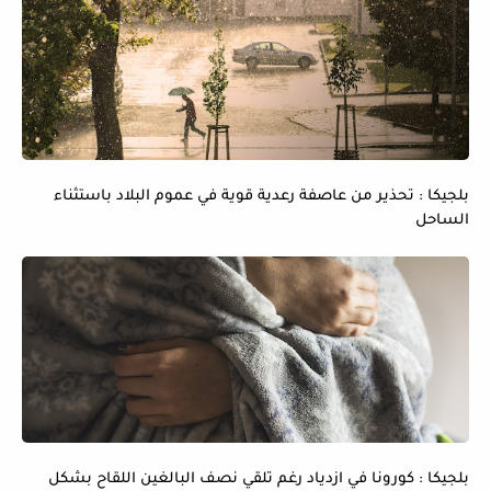
بلجيكا : تحذير من عاصفة رعدية قوية في عموم البلاد باستثناء
الساحل
بلجيكا : كورونا في ازدياد رغم تلقي نصف البالغين اللقاح بشكل