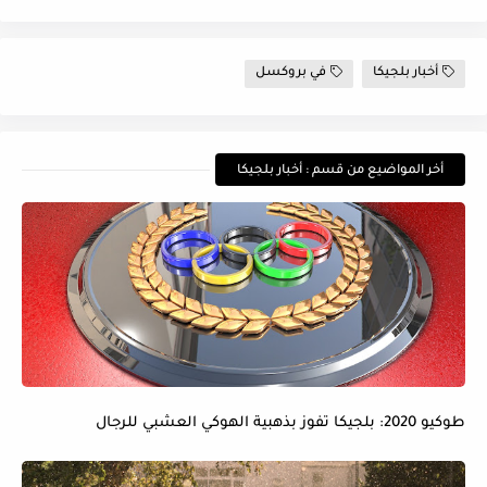
أخبار بلجيكا
في بروكسل
أخر المواضيع من قسم : أخبار بلجيكا
طوكيو 2020: بلجيكا تفوز بذهبية الهوكي العشبي للرجال