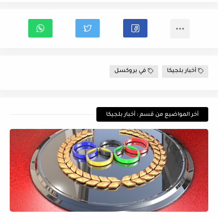
أخبار بلجيكا
في بروكسل
أخر المواضيع من قسم : أخبار بلجيكا