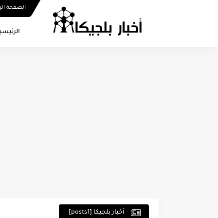
الصفحة الر
الرئيسي
أخبار بلجيكا [posts1]