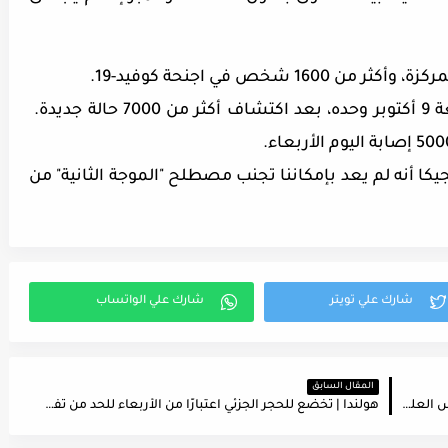
ويلفت التقرير النظر إلى حصيلة يوم الجمعة 9 أكتوبر وحده، بعد اكتشاف أكثر من 7000 حالة جديدة.
جيكا أنه لم يعد بإمكاننا تجنب مصطلح "الموجة الثانية" من
المقال السابق
بلجيكا | تفعيل الرمز البرتقالي في الجامعات و المدارس العليا الناطقة بالفرنسية
هولندا | تخضع للحجر الجزئي اعتبارًا من الأربعاء للحد من تفشي كورونا