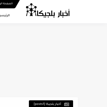
الصفحة الر
الرئيسي
أخبار بلجيكا [posts1]