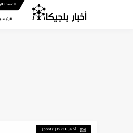
الصفحة الر
الرئيسي
أخبار بلجيكا [posts1]