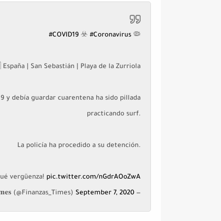
#COVID19
☣️
#Coronavirus
🦠
 España | San Sebastián | Playa de la Zurriola
19 y debía guardar cuarentena ha sido pillada
practicando surf.
La policía ha procedido a su detención.
Qué vergüenza!
pic.twitter.com/nGdrAOoZwA
September 7, 2020
— 𝐅𝐢𝐧𝐚𝐧𝐳𝐚𝐬 𝐓𝐢𝐦𝐞𝐬 (@Finanzas_Times)