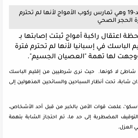
القبض على شابة مصابة بـ كوفيد-19 وهي تمارس ركوب الأمواج لأنها لم تحترم
ة الحجر الصحي
ة اعتقال راكبة أمواج ثبتت إصابتها بـ
إقليم الباسك في إسبانيا لأنها لم تحترم فترة
جهت لها تهمة "العصيان الجسيم".
اطئ لا كونها. حيث نرى شرطيين من إقليم الباسك
ودان شابة، تحت أنظار السباحين والسائحين المذهولين إلى
اسكو‘، علمت قوات الأمن بالخبر من قبل أحد الأشخاص،
توقيف المضطربة إلى حد ما، تم احتجاز الشابة بتهمة
ي العزل.