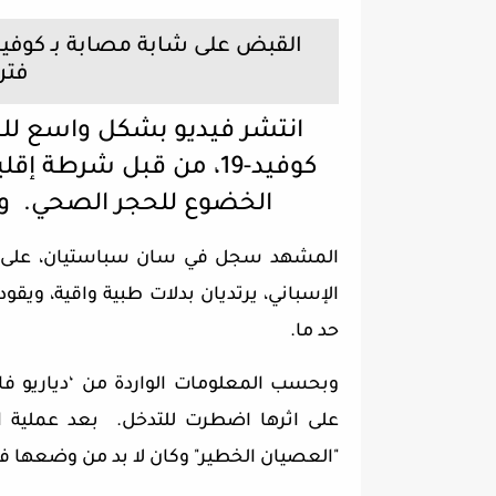
فتر
انتشر فيديو بشكل واسع للحظ
كوفيد-19، من قبل شرطة 
الخضوع للحجر الصحي. وو
المشهد سجل في سان سباستيان، على ش
الإسباني، يرتديان بدلات طبية واقية، ويق
حد ما.
وبحسب المعلومات الواردة من ‘دياريو ف
على اثرها اضطرت للتدخل. بعد عملية ال
"العصيان الخطير" وكان لا بد من وضعها ف