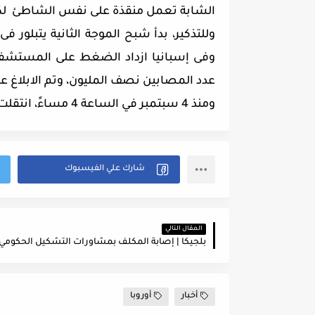
الشابة تعمل منقذة على نفس الشاطئ لكنه
وللتذكير، بدأ شبح الموجة الثانية يتبلور ف
وفى إسبانيا ازداد الضغط على المستشفيا
عدد المصابين نصف المليون، وتم الابلاغ عن أكثر من 4 آلاف خلال الـ4
ومنذ 4 سبتمبر في الساعة 4 مساءً، انتقلت اسبانيا بأكملها إلى المنطقة الحمراء، باستثناء تينيريفي.
المقال التالي
أخبار
أوروبا