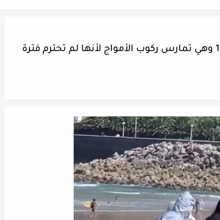
القبض على شابة مصابة بـ كوفيد-19 وهي تمارس ركوب الأمواج لأنها لم تحترم فترة