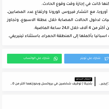
ا كانت في إجازة وقت وقوع الحادث.
ى أوروبا، مع انتشار فيروس كورونا وارتفاع عدد المصابين،
ت لدخول الحالات المصابة خلال عطلة الاسبوع، وتجاوز
2 ساعة الماضية.
المقال السابق
بلجيكا | إصابة المكلف بمشاورات التشكيل الحكومي"إيجبرت لاشارت" بفيروس كورونا
بلجيكا | توقيف شخصين في بروكسل وبحوزتهما أكثر من 60 ألف يورو مزيفة