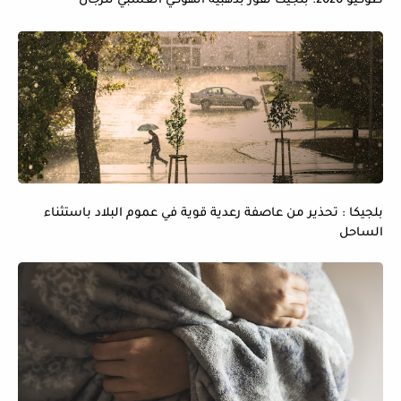
طوكيو 2020: بلجيكا تفوز بذهبية الهوكي العشبي للرجال
بلجيكا : تحذير من عاصفة رعدية قوية في عموم البلاد باستثناء
الساحل