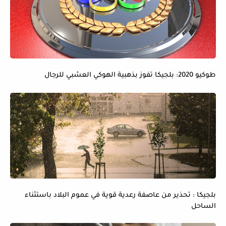
طوكيو 2020: بلجيكا تفوز بذهبية الهوكي العشبي للرجال
بلجيكا : تحذير من عاصفة رعدية قوية في عموم البلاد باستثناء
الساحل