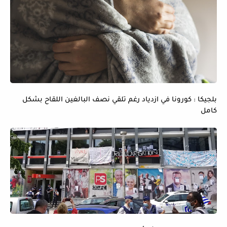
بلجيكا : كورونا في ازدياد رغم تلقي نصف البالغين اللقاح بشكل
كامل