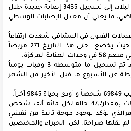
لاستعراض تطورات الوباء في البلاد، إلى تسجيل 3435 إصابة جديدة خلال
 24 و 30 يوليو الماضي، ما يعني أن معدل الإصابات الوسطي
عدلات القبول في المشافي شهدت ارتفاعاً
ملحوظاً خلال الفترة نفسها، حيث يخضع حتى هذا التاريخ 271 مريضاً
أما بالنسبة لعدد الوفيات، فقد تم تسجيل ما متوسطه 3 وفيات يومياً
طة عن الأسبوع ما قبل الأخير من الشهر
آخراً.
كما سجلت بلجيكا نسبة إصابات بمقدار47.7 حالة لكل مائة ألف شخص
مرالذي يؤكد بوجود موجة ثانية من تفشي
ن لم تقلها صراحتا، لكن الخبراء والمختصين