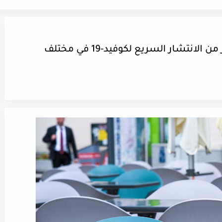
بلجيكا | المركز الوطني للأزمات يحذر من الانتشار السريع لكوفيد-19 في مختلف