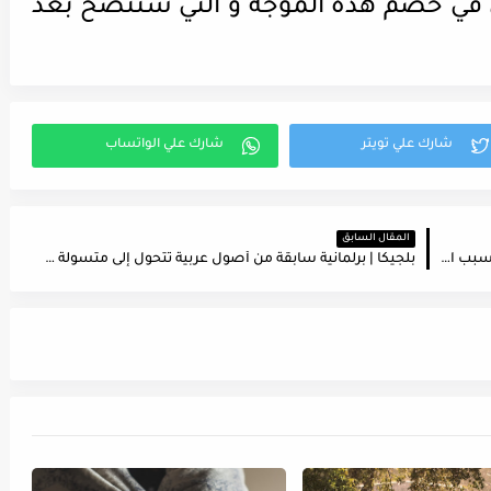
ش في خضم هذه الموجة و التي ستتضح بعد
المقال السابق
بلجيكا | حظر السفر لـ ليتوانيا و 3 مناطق سويسرية بسبب ارتفاع عدد مصابى كورونا
بلجيكا | برلمانية سابقة من أصول عربية تتحول إلى متسولة في شوارع بروكسل