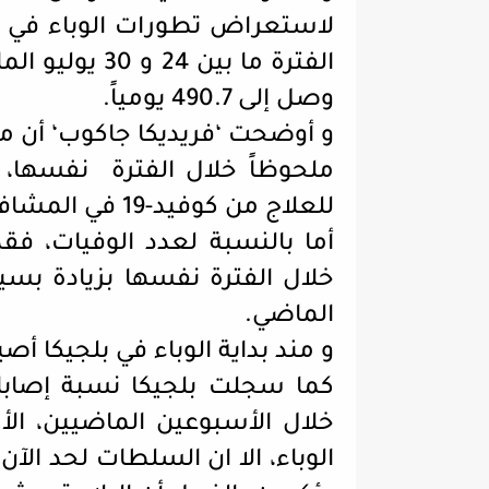
الفترة ما بين
وصل إلى 490.7 يومياً.
و أوضحت ‘فريديكا جاكوب‘ أن م
للعلاج من كوفيد-19 في المشافي منهم 58 في وحدات العناية المركزة.
خلال الفترة نفسها بزيادة بسي
الماضي.
و مند بداية الوباء في بلجيكا أصيب 69849 شخصاً و أودى بحياة 9845 
خلال الأسبوعين الماضيين، الأ
الوباء، الا ان السلطات لحد الآ