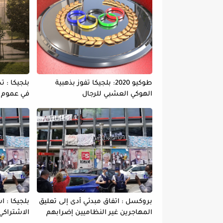
طوكيو 2020: بلجيكا تفوز بذهبية
بلجيكا : 
الهوكي العشبي للرجال
في عموم ا
بروكسل : اتفاق مبدئي أدى إلى تعليق
بلجيكا : ا
المهاجرين غير النظاميين إضرابهم
الاشتراكي