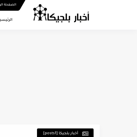
الصفحة الر
الرئيسي
أخبار بلجيكا [posts1]