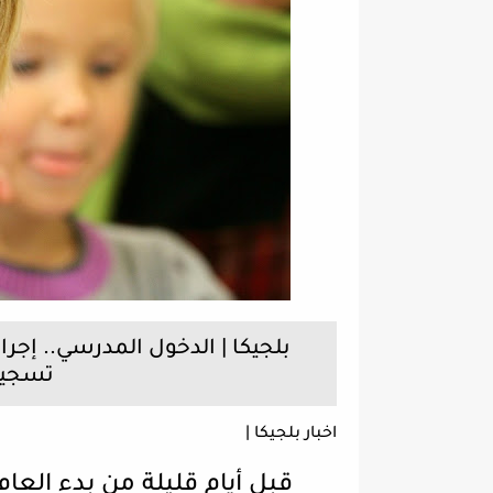
بلجيكا | الدخول المدرسي.. إجر
تسجيل 
اخبار بلجيكا |
قبل أيام قليلة من بدء العام