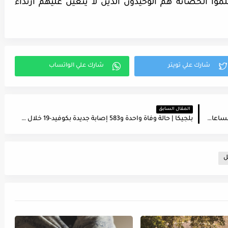
وا الحضانة هم الوحيدون الذين لا يتعين عليهم ارتداء
المقال السابق
بلجيكا | 5 وفيات و470 إصابة جديدة بكوفيد-19 خلال الساعات 24 الماضية
بلجيكا | حالة وفاة واحدة و583 إصابة جديدة بكوفيد-19 خلال الساعات 24 الماضية
ل