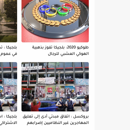
طوكيو 2020: بلجيكا تفوز بذهبية
بلجيكا : 
الهوكي العشبي للرجال
في عموم ا
بروكسل : اتفاق مبدئي أدى إلى تعليق
بلجيكا : ا
المهاجرين غير النظاميين إضرابهم
الاشتراكي
عن الطعام
وفاة بين 