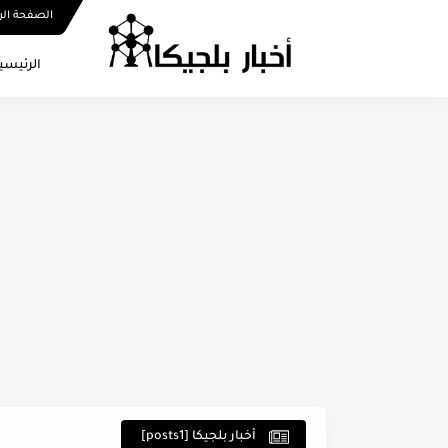
الصفحة الر
الرئيسي
أخبار بلجيكا [posts1]