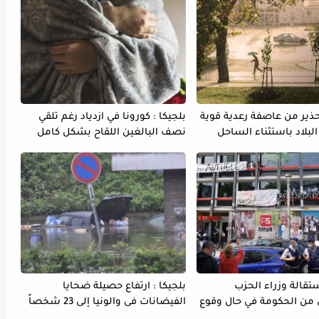
تحذير من عاصفة رعدية قوية
بلجيكا : كورونا في ازدياد رغم تلقي
لبلاد باستثناء الساحل
نصف البالغين اللقاح بشكل كامل
ستقالة وزراء الحزب
بلجيكا : ارتفاع حصيلة ضحايا
 من الحكومة في حال وقوع
الفيضانات فى والونيا إلى 23 شخصاً
مهاجرين غير نظاميين