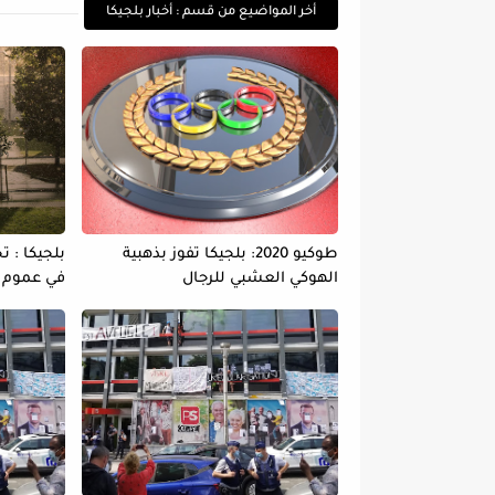
أخر المواضيع من قسم : أخبار بلجيكا
طوكيو 2020: بلجيكا تفوز بذهبية
بلجيكا : 
الهوكي العشبي للرجال
في عموم ا