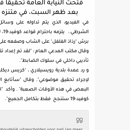
فتحت النيابة العامة تحقيقا ف
بعد ظهر السبت، في متنزه تز
في الفيديو، الذي يتم تداوله على وسا
الش
برش ‘رذاذ الفلفل‘ على الشاب وصفعه على
وقال مكتب المدعي العام : "لقد تم إعداد ت
تأديبي داخلي في سلوك الضابط".
و رد عمدة بلدية رويسيلاري ، ‘كريس ديكل
لإجراء تحقيق موضوعي". وقال "سأتابع ا
البعض في هذه الأوقات الصعبة" . وأكد "ال
كوفيد-19 ستنجح فقط بتكامل الجميع".
ophoudelijk uitgescholden voor nazi (en meer