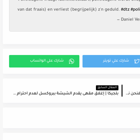
van dat fraais) en verliest (begrijpelijk) z'n geduld.
#dtz
#pol
— Daniel 
المقال السابق
بلجيكا | يجب وضع أنتويرب تحت الحجر الصحي .. وإلا فنحن نتجه نحو الحجر العام
بلجيكا | إغلاق مقهى يقدم الشيشة ببروكسل لعدم احترام التدابير الإحترازية المرتبطة بـ كورونا