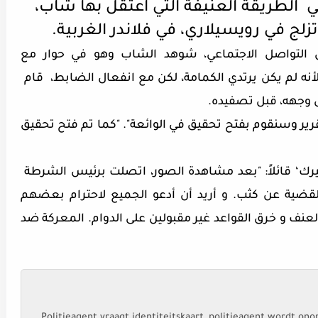
ي الطريقة العنيفة التي اعتقل بها شاب،
لج في رويسيلاري، في فلاندر الغربية.
ئل التواصل الاجتماعي، شوهد الشاب وهو في حوار مع
رطي.. يلزمه باحترام قواعد كوفيد-19، لأنه لم يكن يرتدي الكمامة، لكن مع انفعال الضابط، قام
 وجهه، قبل تصفيده.
قرير وسنقوم بفتح تحقيق في الوائعة". "كما تم فتح تحقيق
يرك‘ قائلاً: "بعد مشاهدة الصور، اتصلت برئيس الشرطة
لقضية عن كثب. و أريد أن أدعو الجميع لاحترام بعضهم
عنف و خرق القواعد غير مقبولين على الدوام. المعركة ضد
Politieagent vraagt identiteitskaart, politieagent wordt on