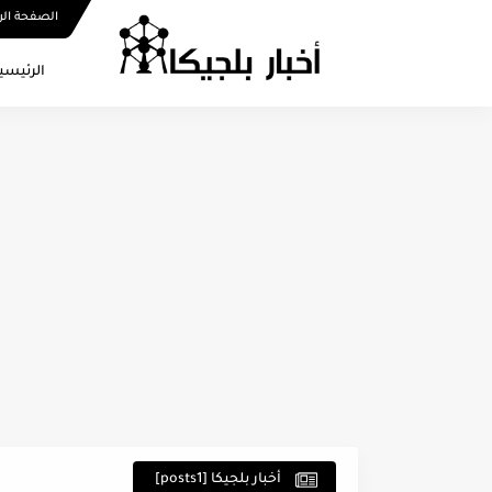
الصفحة الر
الرئيسي
أخبار بلجيكا [posts1]