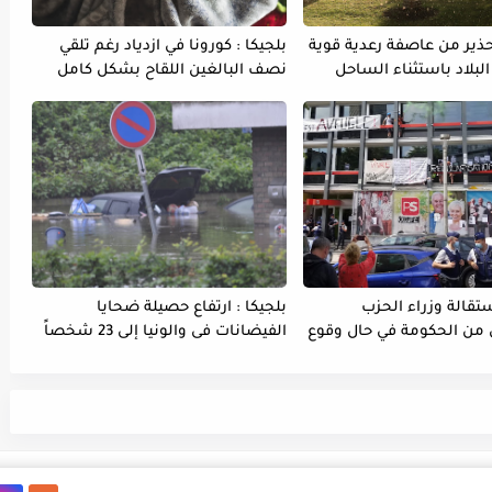
تحذير من عاصفة رعدية قوية
بلجيكا : كورونا في ازدياد رغم تلقي
لبلاد باستثناء الساحل
نصف البالغين اللقاح بشكل كامل
ستقالة وزراء الحزب
بلجيكا : ارتفاع حصيلة ضحايا
 من الحكومة في حال وقوع
الفيضانات فى والونيا إلى 23 شخصاً
مهاجرين غير نظاميين
م إضراباً عن الماء و