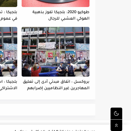
طوكيو 2020: بلجيكا تفوز بذهبية
بلجيكا : 
الهوكي العشبي للرجال
في عموم ا
بروكسل : اتفاق مبدئي أدى إلى تعليق
بلجيكا : ا
المهاجرين غير النظاميين إضرابهم
الاشتراكي
عن الطعام
وفاة بين 
يخوض بعضه
الطعام