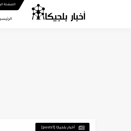
الصفحة الر
الرئيسي
أخبار بلجيكا [posts1]