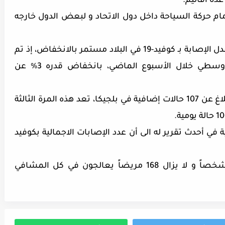
ة أقاليم.
مام حركة السياحة داخل دول الاتحاد و لبعض الدول خارجه
إلى ذلك، أكد المركز الوطني للأزمات أن معدل الإصابة بـ كوفيد-19 في البلاد مستمر بالانخفاض، إذ تم
تسجيل 85.1 حالة إصابة يومية كمعدل وسطي خلال الأسبوع الماضي، بانخفاض قدره 3% عن
لكن اليوم الاثنين الموافق لـ 6 يوليو، تم الإبلاغ عن 107 حالات إضافية في بلجيكا، تعد هذه المرة الثالثة
ية في أحدث تقرير له الى أن عدد الإصابات الاجمالية بكوفيد
أما عدد الوفيات الإجمالي فقد بلغ 9771 شخصاً و لا يزال 168 مريضاً يعالجون في كل المشافي