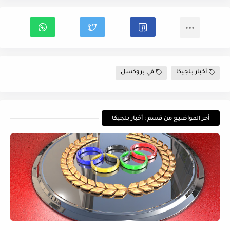
أخبار بلجيكا
في بروكسل
أخر المواضيع من قسم : أخبار بلجيكا