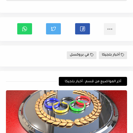
أخبار بلجيكا
في بروكسل
أخر المواضيع من قسم : أخبار بلجيكا