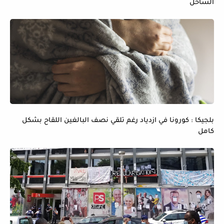
الساحل
بلجيكا : كورونا في ازدياد رغم تلقي نصف البالغين اللقاح بشكل
كامل