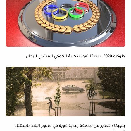
طوكيو 2020: بلجيكا تفوز بذهبية الهوكي العشبي للرجال
بلجيكا : تحذير من عاصفة رعدية قوية في عموم البلاد باستثناء