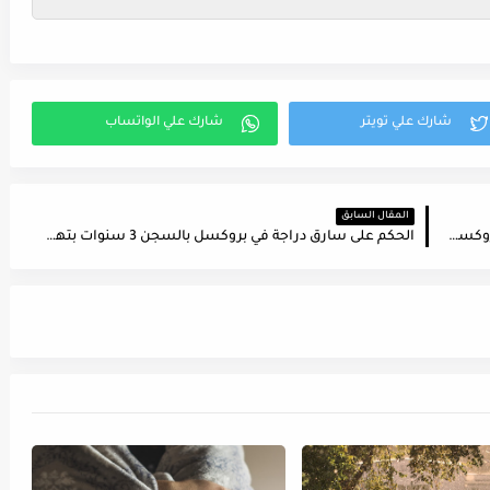
المقال السابق
بلجيكا..ضبط كيلوغرامين من الكوكايين في محطة بروكسل ميدي
الحكم على سارق دراجة في بروكسل بالسجن 3 سنوات بتهمة "الجريمة البيئية"