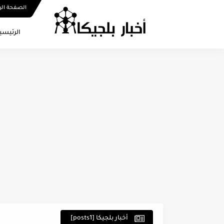
الصفحة الر
الرئيسي
أخبار بلجيكا [posts1]