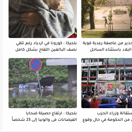
تحذير من عاصفة رعدية قوية
بلجيكا : كورونا في ازدياد رغم تلقي
لبلاد باستثناء الساحل
نصف البالغين اللقاح بشكل كامل
ستقالة وزراء الحزب
بلجيكا : ارتفاع حصيلة ضحايا
 من الحكومة في حال وقوع
الفيضانات فى والونيا إلى 23 شخصاً
مهاجرين غير نظاميين