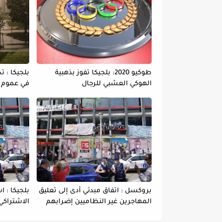
طوكيو 2020: بلجيكا تفوز بذهبية
بلجيكا : 
الهوكي العشبي للرجال
في عموم ا
بروكسل : اتفاق مبدئي أدى إلى تعليق
بلجيكا : ا
المهاجرين غير النظاميين إضرابهم
الاشتراكي
عن الطعام
وفاة بين 