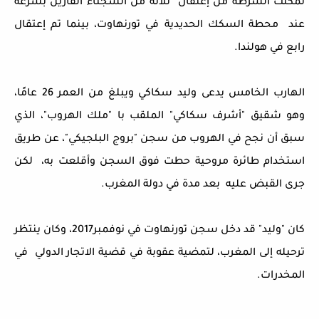
تمكنت الشرطة من إعتقال ثلاثة من السجناء الفارين بسرعة
عند محطة السكك الحديدية في تورنهاوت، بينما تم إعتقال
رابع في هولندا.
الهارب الخامس يدعى وليد سكاكي ويبلغ من العمر 26 عامًا
،
وهو شقيق "أشرف سكاكي" الملقب با "ملك الهروب"، الذي
سبق أن نجح في الهروب من سجن "بروج البلجيكي"، عن طريق
استخدام طائرة مروحية حطت فوق السجن وأقلعت به، لكن
جرى القبض عليه بعد مدة في دولة المغرب.
كان "وليد" قد دخل سجن تورنهاوت في نوفمبر2017، وكان ينتظر
ترحيله إلى المغرب، لتمضية عقوبة في قضية الاتجار الدولي في
المخدرات.