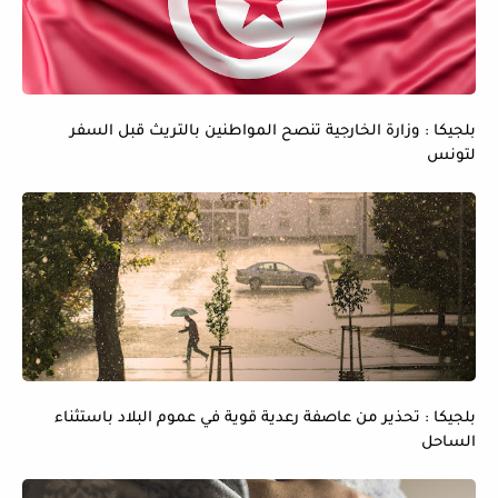
بلجيكا : وزارة الخارجية تنصح المواطنين بالتريث قبل السفر
لتونس
بلجيكا : تحذير من عاصفة رعدية قوية في عموم البلاد باستثناء
الساحل