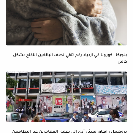
بلجيكا : كورونا في ازدياد رغم تلقي نصف البالغين اللقاح بشكل
كامل
بروكسل : اتفاق مبدئي أدى إلى تعليق المهاجرين غير النظاميين