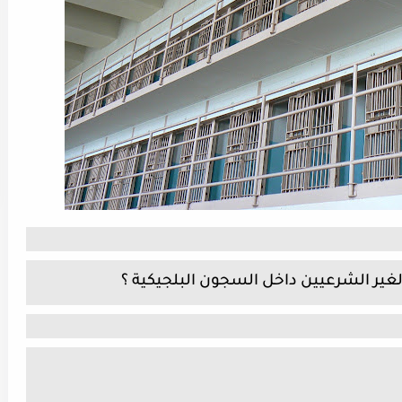
لغير الشرعيين داخل السجون البلجيكية ؟