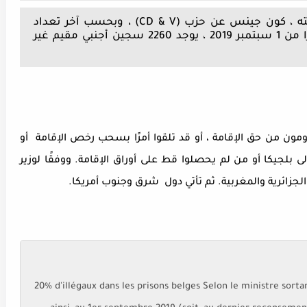
وفقًا لوزير العدل البلجيكي المنتهية ولايته ، كون جينس عن حزب (CD & V) ، وبحسب آخر تعداد
لوزارة العدل داخل السجون، فإنه اعتبارًا من 1 سبتمبر 2019 ، يوجد 2260 سجين أجنبي مقيم غير
ون من حق الإقامة ، أو قد تلقوا أمرًا بسحب رخص الإقامة أو
بلجيكا أو من لم يحصلوا قط على أوراق الإقامة. ووفقًا لوزير
والجزائرية والمغربية. ثم تأتي دول شرق وجنوب أمريكا.
20% d'illégaux dans les prisons belges Selon le ministre sortan