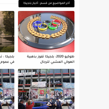
أخر المواضيع من قسم : أخبار بلجيكا
طوكيو 2020: بلجيكا تفوز بذهبية
بلجيكا : 
الهوكي العشبي للرجال
في عموم ا