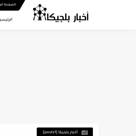
الصفحة الر
الرئيسي
أخبار بلجيكا [posts1]