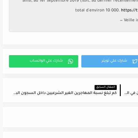
ainsi, au 1er septembre 2019 (soit, au dernier recensement
total d'environ 10 000.
https://
— Veille
المقال السابق
التجارة الإلكترونية ، هذا العام سكان بروكسل ينفقون في المتوسط ​​660 يورو في التسوق عبر الإنترنت
كم تبلغ نسبة المهاجرين الغير الشرعيين داخل السجون البلجيكية ؟