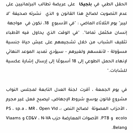
الحقل الطبي في
بلجيكا
على عريضة تطالب البرلمانيين على
عدم التصويت لصالح هذا القانون و الذي نشرته صحيفة "لا
ليبر" يوم الثلاثاء الماضي : "في الأسبوع 18، نكون في مواجهة
إنسان مكثمل تماما". "في الوقت الذي يحاول فيه الأطباء
تثقيف الشباب من خلال تشجيعهم على عيش حياة جنسية
مسؤولة - لأنفسهم ولغيرهم - سيؤدي تمديد الموعد النهائي
لإنهاء الحمل الطوعي إلى 18 أسبوعًا إلى إرسال إشارة عكسية
للشابات."
في يوم الجمعة ، أقرت لجنة العدل التابعة لمجلس النواب
مشروع قانون يوسع شروط الإجهاض، ليصبح فعل غير مجرم
، الأحزاب المصوتة لصالح النص :PS ، sp.a ، MR ، Open Vld ،
ecolo و PTB. الأصوات المعارضة حزب CD&V ، N-VA و Vlaams
Belang.